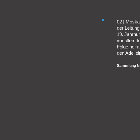
02 | Moska
der Leitung
19. Jahrhu
vor allem f
Folge heir
den Adel ei
Sammlung Ni