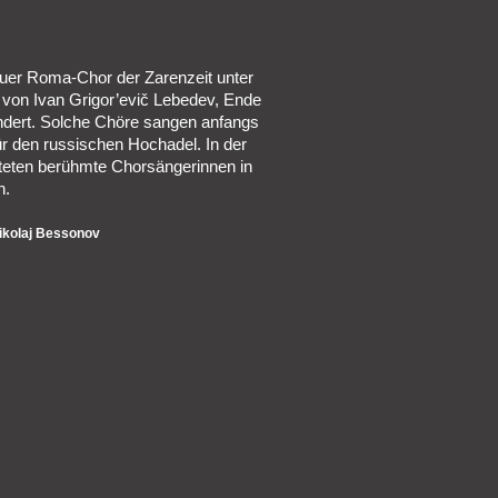
uer Roma-Chor der Zarenzeit unter
 von Ivan Grigor’evič Lebedev, Ende
ndert. Solche Chöre sangen anfangs
ür den russischen Hochadel. In der
ateten berühmte Chorsängerinnen in
n.
kolaj Bessonov