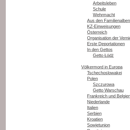
Arbeitsleben
Schule
Wehrmacht
Aus den Familienalben
KZ-Einweisungen
Österreich
Organisation der Vern
Erste Deportationen
In den Gettos
Getto Łódź
Völkermord in Europa
Tschechoslowakei
Polen
Szczurowa
Getto Warschau
Frankreich und Belgie
Niederlande
Italien
Serbien
Kroatien
Sowjetunion