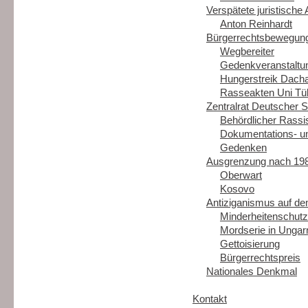
Verspätete juristische 
Anton Reinhardt
Bürgerrechtsbewegun
Wegbereiter
Gedenkveranstaltu
Hungerstreik Dach
Rasseakten Uni Tü
Zentralrat Deutscher 
Behördlicher Rass
Dokumentations- u
Gedenken
Ausgrenzung nach 19
Oberwart
Kosovo
Antiziganismus auf d
Minderheitenschutz
Mordserie in Ungar
Gettoisierung
Bürgerrechtspreis
Nationales Denkmal
Kontakt