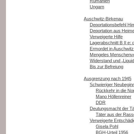
Rumänien
Ungarn
Auschwitz-Birkenau
Deportationsbefehl Hi
Deportation aus Heim
Verweigerte Hilfe
Lagerabschnitt B II e: 
Ermordet in Auschwitz:
Mengeles Menschenv
Widerstand und „Liquid
Bis zur Befreiung
Ausgrenzung nach 1945
Schwieriger Neubegin
Rückkehr in die Nor
Mano Höllenreiner
DDR
Deutungsmacht der Tä
Täter aus der Ras
Verweigerte Entschäd
Gisela Pohl
BGH-Urteil 1956