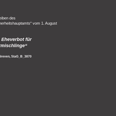
eiben des
herheitshauptamts“ vom 1. August
: Eheverbot für
rmischlinge“
 Greven, StaG_B_3870