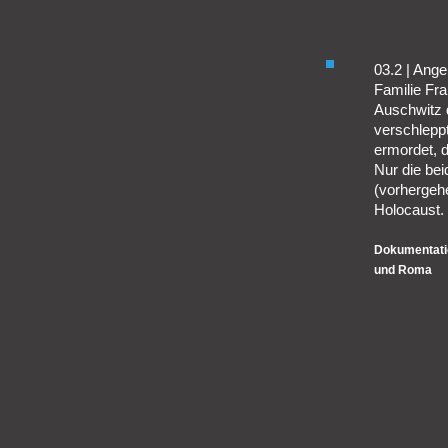
03.2 | Ange
Familie Fr
Auschwitz 
verschlepp
ermordet, d
Nur die bei
(vorhergeh
Holocaust.
Dokumentatio
und Roma